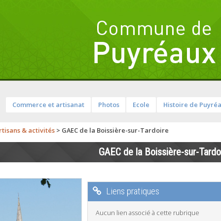
Commerce et artisanat
Photos
Ecole
Histoire de Puyré
tisans & activités
>
GAEC de la Boissière-sur-Tardoire
GAEC de la Boissière-sur-Tardo
Liens pratiques
Aucun lien associé à cette rubrique