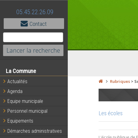
05.45.22.26.09
Contact
La Commune
Actualités
Rubriques
>
S
Agenda
Equipe municipale
Personnel municipal
Les écoles
Equipements
Démarches administratives
L’école publique de P