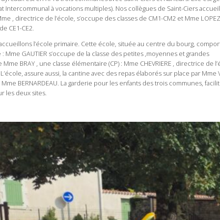
t Intercommunal à vocations multiples). Nos collègues de Saint-Ciers accueil
 Mme , directrice de l’école, s’occupe des classes de CM1-CM2 et Mme LOPE
 de CE1-CE2.
ccueillons l’école primaire. Cette école, située au centre du bourg, compor
e : Mme GAUTIER s’occupe de la classe des petites ,moyennes et grandes
de Mme BRAY , une classe élémentaire (CP) : Mme CHEVRIERE , directrice de l’é
école, assure aussi, la cantine avec des repas élaborés sur place par Mme
r Mme BERNARDEAU. La garderie pour les enfants des trois communes, facilit
r les deux sites.