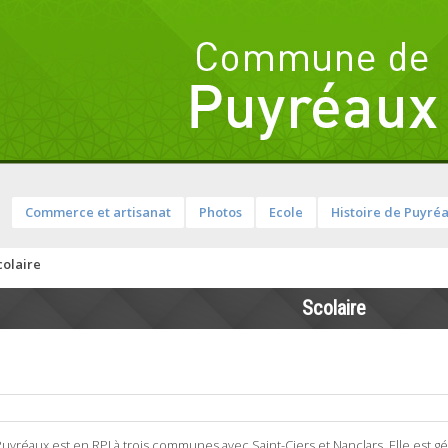
Commerce et artisanat
Photos
Ecole
Histoire de Puyré
colaire
Scolaire
uyréaux est en RPI à trois communes avec Saint-Ciers et Nanclars. Elle est g