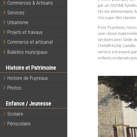
Commerces & Artisans
par un SIVOM( Syndica
l’école élémentaire,
Services
s’occupe des classes
Urbanisme
Pour Puyréaux, nous a
Projets et travaux
une classe maternell
sections avec l’aide 
Commerce et artisanat
CHAMPAGNE Camille. L’
service est assuré pa
Bulletins municipaux
enfants scolarisés pou
Histoire et Patrimoine
Histoire de Puyréaux
Photos
Enfance / Jeunesse
Scolaire
Périscolaire