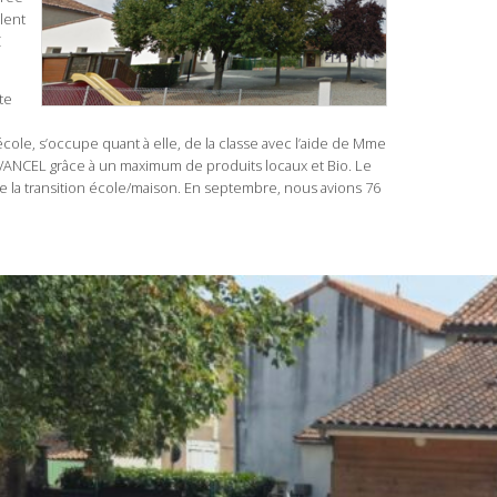
lent
Z
te
cole, s’occupe quant à elle, de la classe avec l’aide de Mme
 VANCEL grâce à un maximum de produits locaux et Bio. Le
e la transition école/maison. En septembre, nous avions 76