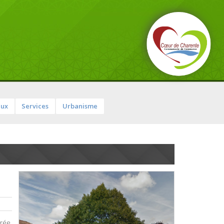
aux
Services
Urbanisme
érée