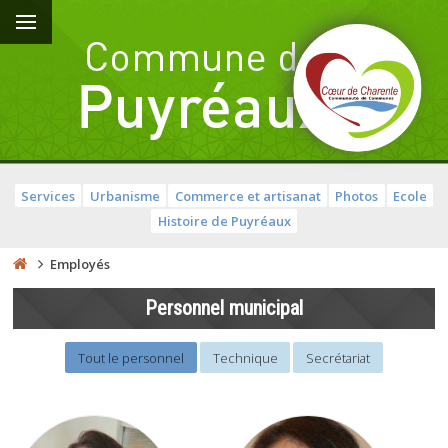
Services
Urbanisme
Commerce et artisanat
Photos
Ecole
Histoire de Puyréaux
Employés
Personnel municipal
Tout le personnel
Technique
Secrétariat