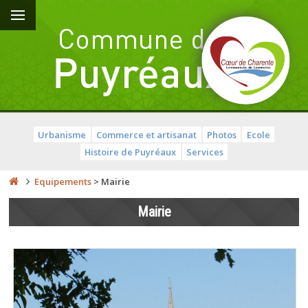
Urbanisme
Commerce et artisanat
Photos
Ecole
Histoire de Puyréaux
Services
Equipements
>
Mairie
Mairie