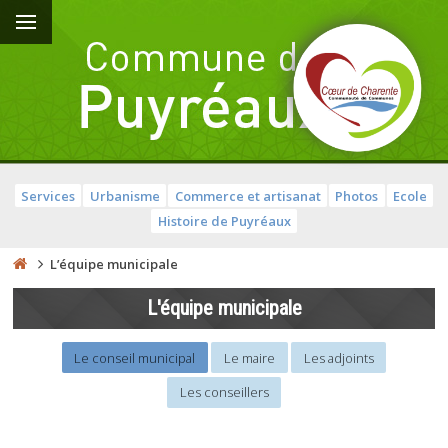
Services
Urbanisme
Commerce et artisanat
Photos
Ecole
Histoire de Puyréaux
L’équipe municipale
L'équipe municipale
Le conseil municipal
Le maire
Les adjoints
Les conseillers