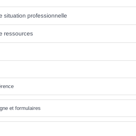
de situation professionnelle
 de ressources
érence
igne et formulaires
éponses !