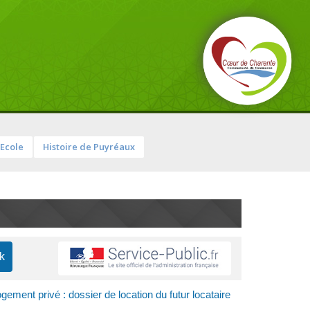
Ecole
Histoire de Puyréaux
gement privé : dossier de location du futur locataire