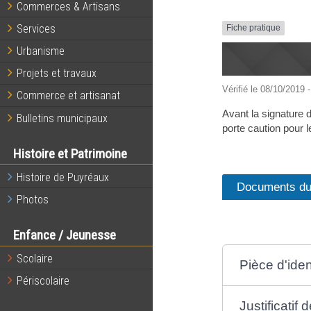
Commerces & Artisans
Services
Fiche pratique
Urbanisme
Projets et travaux
Vérifié le 08/10/2019 -
Commerce et artisanat
Avant la signature d
Bulletins municipaux
porte caution pour 
Histoire et Patrimoine
Histoire de Puyréaux
Documents du 
Photos
Enfance / Jeunesse
Scolaire
Pièce d'iden
Périscolaire
Justificatif 