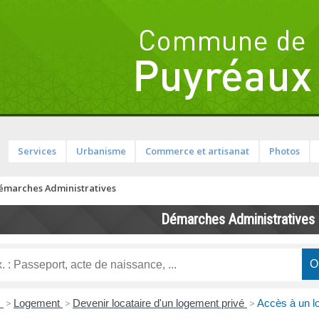
Services
Urbanisme
Commerce et artisanat
Photos
émarches Administratives
Démarches Administratives
s
>
Logement
>
Devenir locataire d'un logement privé
>
Accès à un lo