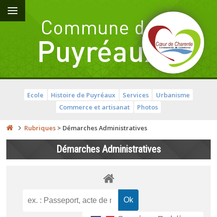
Ecole
Histoire de Puyréaux
Services
Urbanisme
Commerce et artisanat
Photos
Rubriques
>
Démarches Administratives
Démarches Administratives