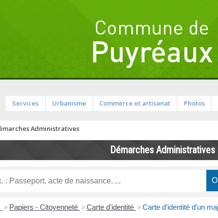
Services
Urbanisme
Commerce et artisanat
Photos
émarches Administratives
Démarches Administratives
s
>
Papiers - Citoyenneté
>
Carte d'identité
>
Carte d'identité d'un m