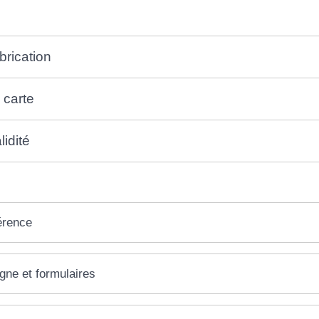
brication
a carte
idité
érence
igne et formulaires