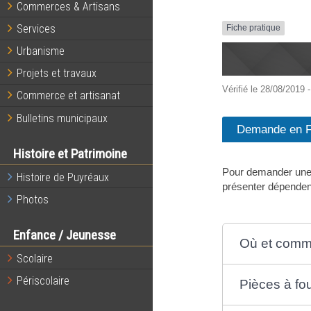
Commerces & Artisans
Services
Fiche pratique
Urbanisme
Projets et travaux
Vérifié le 28/08/2019 -
Commerce et artisanat
Bulletins municipaux
Demande en F
Histoire et Patrimoine
Pour demander une c
Histoire de Puyréaux
présenter dépendent
Photos
Enfance / Jeunesse
Où et comme
Scolaire
Périscolaire
Pièces à fou