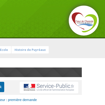
Ecole
Histoire de Puyréaux
ajeur : première demande