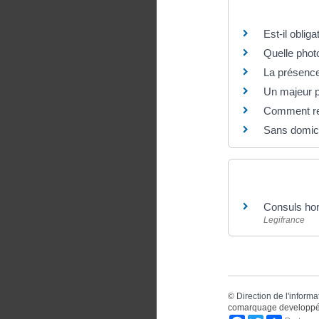
Questions ? R
Est-il obliga
Quelle photo 
La présence 
Un majeur pro
Comment rem
Sans domici
Pour en savoir
Consuls hono
Legifrance
©
Direction de l'informa
comarquage developpé