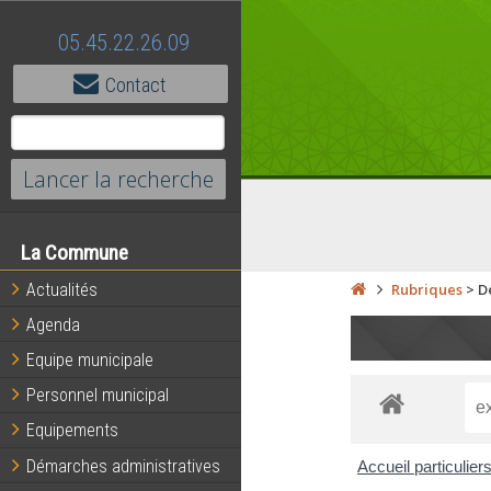
05.45.22.26.09
Contact
La Commune
Actualités
Rubriques
>
D
Agenda
Equipe municipale
Personnel municipal
Equipements
Démarches administratives
Accueil particulier