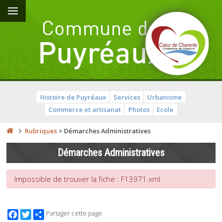
Histoire de Puyréaux
Services
Urbanisme
Commerce et artisanat
Photos
Ecole
Rubriques
>
Démarches Administratives
Démarches Administratives
Impossible de trouver la fiche : F13971.xml
Facebook
Twitter
Partager cette page