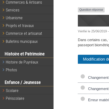
Commerces & Artisans
Services
Question-réponse
Urbanisme
Projets et travaux
Vérifié le 25/06/2019 -
Commerce et artisanat
Dans certains cas, 
Bulletins municipaux
passeport biométri
Histoire et Patrimoine
Modification 
Histoire de Puyréaux
Photos
Changement 
Enfance / Jeunesse
Changement 
Scolaire
Périscolaire
Erreur matéri