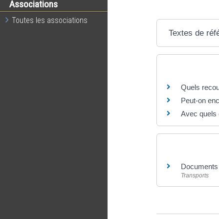
Associations
Toutes les associations
Textes de réf
Questions ? R
Quels recou
Peut-on enc
Avec quels 
Et aussi
Documents d
Transports