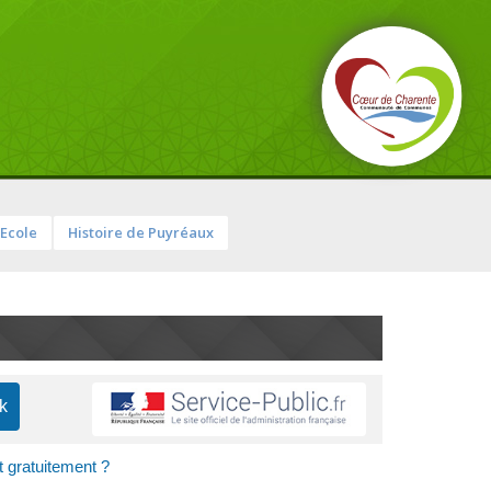
Ecole
Histoire de Puyréaux
t gratuitement ?