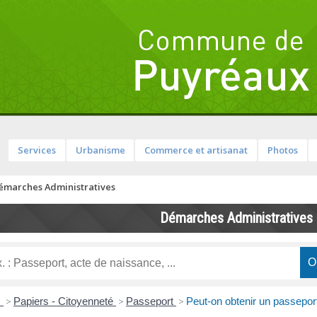
Services
Urbanisme
Commerce et artisanat
Photos
émarches Administratives
Démarches Administratives
s
>
Papiers - Citoyenneté
>
Passeport
>
Peut-on obtenir un passepor