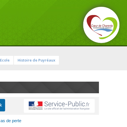
Ecole
Histoire de Puyréaux
cas de perte