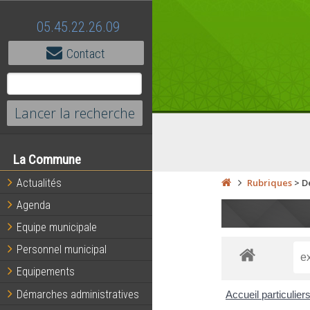
05.45.22.26.09
Contact
La Commune
Actualités
Rubriques
>
D
Agenda
Equipe municipale
Personnel municipal
Equipements
Démarches administratives
Accueil particulier