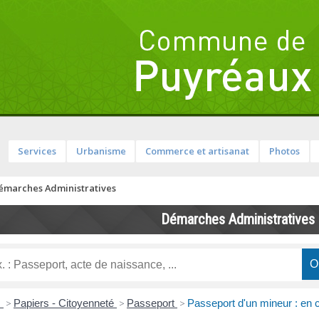
Services
Urbanisme
Commerce et artisanat
Photos
émarches Administratives
Démarches Administratives
s
>
Papiers - Citoyenneté
>
Passeport
>
Passeport d'un mineur : en 