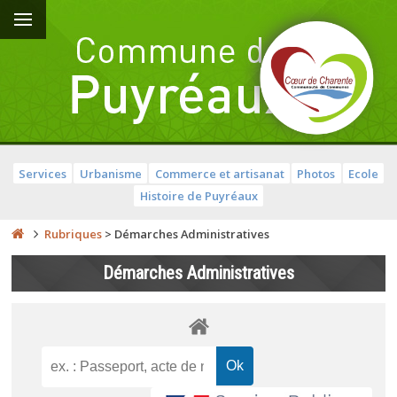
Services
Urbanisme
Commerce et artisanat
Photos
Ecole
Histoire de Puyréaux
Rubriques
>
Démarches Administratives
Démarches Administratives