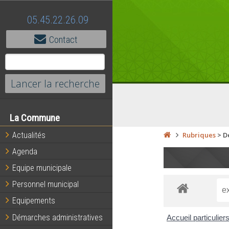
05.45.22.26.09
Contact
La Commune
Actualités
Rubriques
>
D
Agenda
Equipe municipale
Personnel municipal
Equipements
Démarches administratives
Accueil particulier