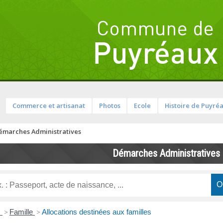
Commerce et artisanat
Photos
Ecole
Histoire de Puyré
émarches Administratives
Démarches Administratives
s
>
Famille
>
Allocations destinées aux familles