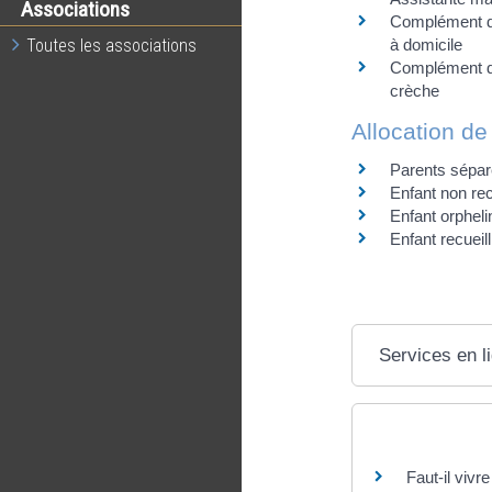
Associations
Complément de
Toutes les associations
à domicile
Complément de
crèche
Allocation de
Parents sépa
Enfant non re
Enfant orpheli
Enfant recueill
Services en l
Questions ? R
Faut-il vivr