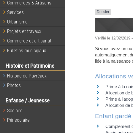
Commerces & Artisans
Services
Dossier
Urbanisme
Projets et travaux
Vérifié le 12/02/2019 -
Commerce et artisanat
Si vous avez un ou 
Bulletins municipaux
automatiquement dro
liée à la naissance o
Histoire et Patrimoine
Allocations v
Histoire de Puyréaux
Photos
Prime à la na
Allocation de 
Prime à l'adop
Enfance / Jeunesse
Allocation de 
Scolaire
Enfant gardé 
Périscolaire
Complément de
Assistante ma