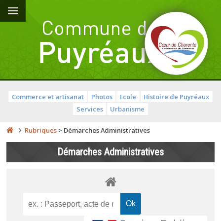
Commerce et artisanat
Photos
Ecole
Histoire de Puyréaux
Services
Urbanisme
Rubriques
>
Démarches Administratives
Démarches Administratives