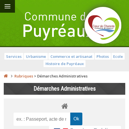
Services
Urbanisme
Commerce et artisanat
Photos
Ecole
Histoire de Puyréaux
Rubriques
>
Démarches Administratives
Démarches Administratives