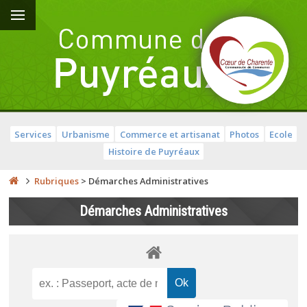
Services
Urbanisme
Commerce et artisanat
Photos
Ecole
Histoire de Puyréaux
Rubriques
>
Démarches Administratives
Démarches Administratives