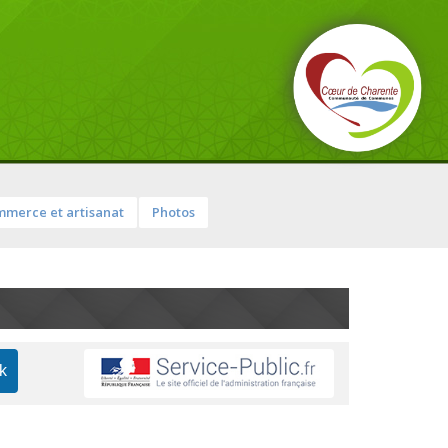
merce et artisanat
Photos