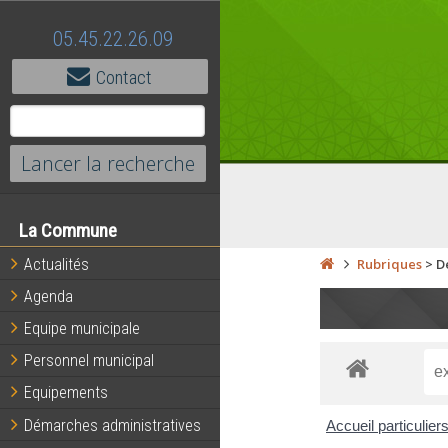
05.45.22.26.09
Contact
La Commune
Actualités
Rubriques
>
D
Agenda
Equipe municipale
Personnel municipal
Equipements
Démarches administratives
Accueil particulier