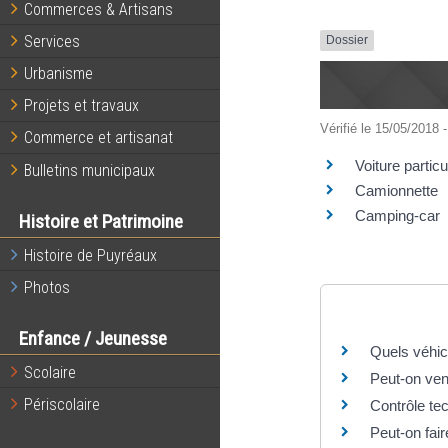
Commerces & Artisans
Services
Dossier
Urbanisme
Projets et travaux
Vérifié le 15/05/2018 -
Commerce et artisanat
Voiture particu
Bulletins municipaux
Camionnette
Camping-car
Histoire et Patrimoine
Histoire de Puyréaux
Photos
Questions ? R
Enfance / Jeunesse
Quels véhic
Scolaire
Peut-on ven
Périscolaire
Contrôle tec
Peut-on fair