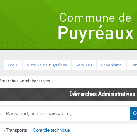
Ecole
Histoire de Puyréaux
Services
Urbanisme
Com
émarches Administratives
Démarches Administratives
s
>
Transports
>
Contrôle technique