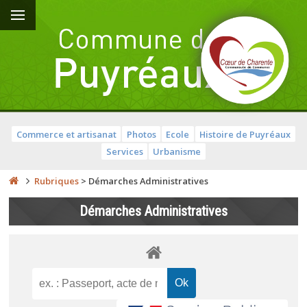
Commerce et artisanat
Photos
Ecole
Histoire de Puyréaux
Services
Urbanisme
Rubriques
>
Démarches Administratives
Démarches Administratives