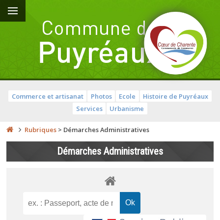
Commerce et artisanat
Photos
Ecole
Histoire de Puyréaux
Services
Urbanisme
Rubriques
>
Démarches Administratives
Démarches Administratives