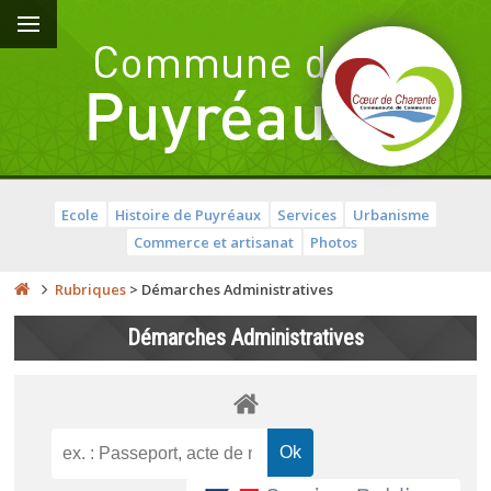
Ecole
Histoire de Puyréaux
Services
Urbanisme
Commerce et artisanat
Photos
Rubriques
>
Démarches Administratives
Démarches Administratives