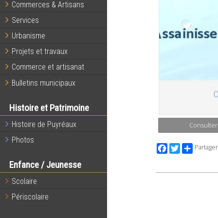
Commerces & Artisans
Services
Urbanisme
Projets et travaux
Commerce et artisanat
Bulletins municipaux
C
Histoire et Patrimoine
Histoire de Puyréaux
Consulter
Photos
Facebook
Twitter
Partager
Enfance / Jeunesse
Scolaire
Périscolaire