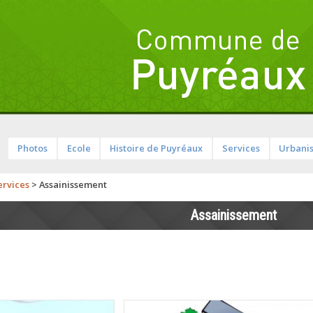
Photos
Ecole
Histoire de Puyréaux
Services
Urbani
ervices
>
Assainissement
Assainissement