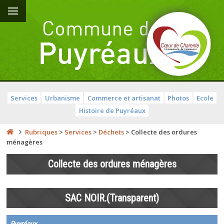
Services
Urbanisme
Commerce et artisanat
Photos
Ecole
Histoire de Puyréaux
Rubriques
>
Services
>
Déchets
>
Collecte des ordures
ménagères
Collecte des ordures ménagères
SAC NOIR.(Transparent)
Puyréaux