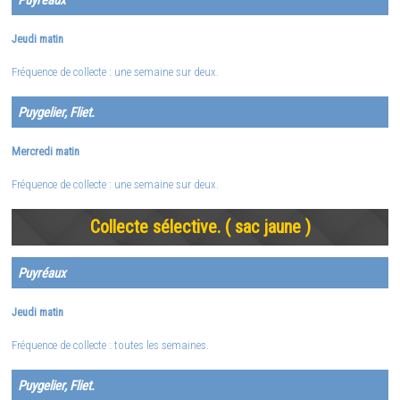
Jeudi matin
Fréquence de collecte : une semaine sur deux.
Puygelier, Fliet.
Mercredi matin
Fréquence de collecte : une semaine sur deux.
Collecte sélective. ( sac jaune )
Puyréaux
Jeudi matin
Fréquence de collecte : toutes les semaines.
Puygelier,
Fliet.