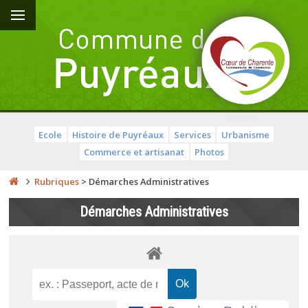
Ecole
Histoire de Puyréaux
Services
Urbanisme
Commerce et artisanat
Photos
Rubriques
>
Démarches Administratives
Démarches Administratives