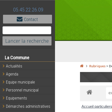
05.45.22.26.09
Contact
La Commune
Actualités
Rubriques
>
D
Agenda
Equipe municipale
Personnel municipal
Equipements
Démarches administratives
Accueil particulier