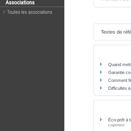
Associations
Toutes les associations
Textes de réf
Questions ? R
Quand mettr
Garantie co
Comment fin
Difficultés 
Et aussi
Éco-prêt à 
Logement