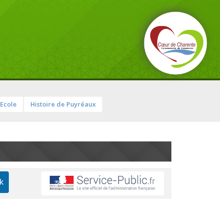
Ecole
Histoire de Puyréaux