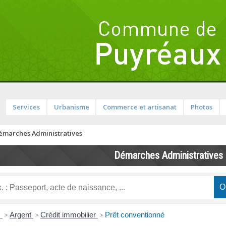
Services
Urbanisme
Commerce et artisanat
Photos
émarches Administratives
Démarches Administratives
s
>
Argent
>
Crédit immobilier
>
Prêt conventionné