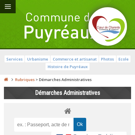
Services
Urbanisme
Commerce et artisanat
Photos
Ecole
Histoire de Puyréaux
Rubriques
>
Démarches Administratives
Démarches Administratives