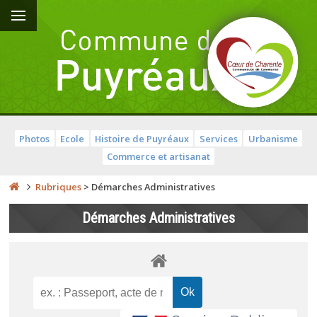
Photos
Ecole
Histoire de Puyréaux
Services
Urbanisme
Commerce et artisanat
Rubriques
>
Démarches Administratives
Démarches Administratives