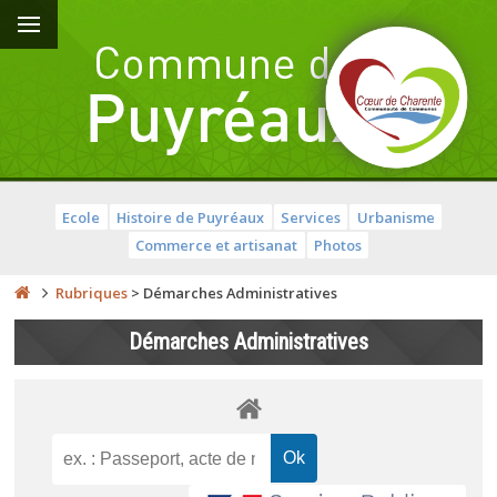
Ecole
Histoire de Puyréaux
Services
Urbanisme
Commerce et artisanat
Photos
Rubriques
>
Démarches Administratives
Démarches Administratives