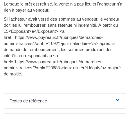
Lorsque le prêt est refusé, la vente n'a pas lieu et l'acheteur n'a
rien à payer au vendeur.
Si l'acheteur avait versé des sommes au vendeur, le vendeur
doit les lui rembourser, sans retenue ni indemnité. À partir du
15<Exposant>e</Exposant> <a
href="https://www.puyreaux.fr/rubriques/demarches-
administratives/?xml=R1092">jour calendaire</a> après la
demande de remboursement, les sommes produiront des
intérêts correspondant au <a
href="https://www.puyreaux.fr/rubriques/demarches-
administratives/?xml=F20688">taux d'intérêt légal</a> majoré
de moitié.
Textes de référence
Questions ? Réponses !