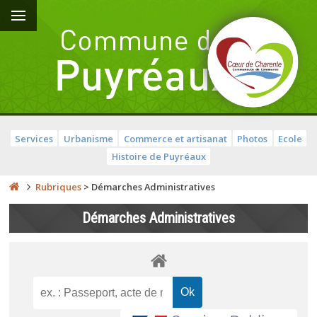
Services
Urbanisme
Commerce et artisanat
Photos
Ecole
Histoire de Puyréaux
Rubriques
>
Démarches Administratives
Démarches Administratives