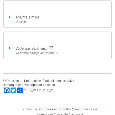
Et aussi
Plainte simple
Justice
Pour en savoir plus
Aide aux victimes
Ministère chargé de l'intérieur
©
Direction de l'information légale et administrative
comarquage developpé par
baseo.io
Facebook
Twitter
Partager cette page
2015-2026 © Puyréaux | 16230 – Communauté de
commune Coeur de Charente