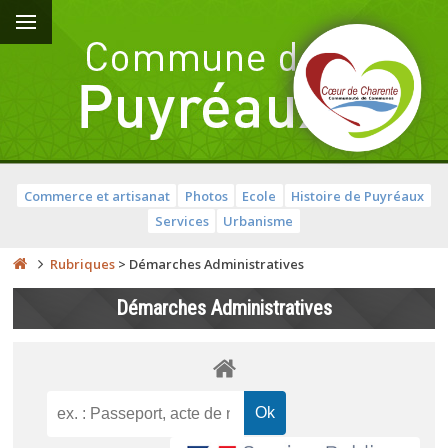
Commerce et artisanat
Photos
Ecole
Histoire de Puyréaux
Services
Urbanisme
Rubriques
>
Démarches Administratives
Démarches Administratives