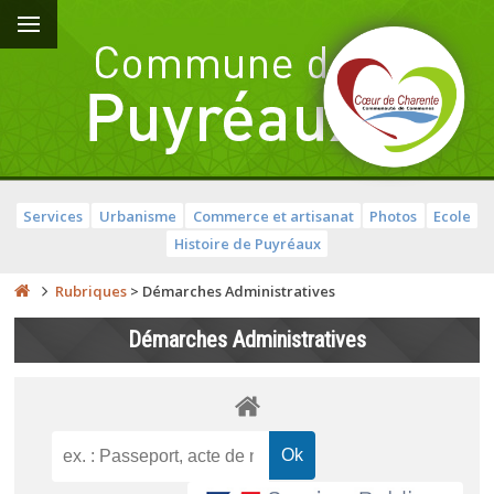
Services
Urbanisme
Commerce et artisanat
Photos
Ecole
Histoire de Puyréaux
Rubriques
>
Démarches Administratives
Démarches Administratives