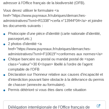
adresser à l'Office français de la biodiversité (OFB).
Vous devez utiliser le formulaire <a
href="https://www.puyreaux.fr/rubriques/demarches-
administratives/?xml=R1338">cerfa n°13944*04</a> et joindre
les documents suivants :
Photocopie d'une pièce d'identité (carte nationale d'identité,
passeport,etc.)
2 photos d'identité <a
href="https://www.puyreaux.fr/rubriques/demarches-
administratives/?xml=F10619">conformes aux normes</a>
Chèque bancaire ou postal ou mandat postal de <span
class="valeur">30 €</span> libellé à l'ordre de l'agent
comptable de l'OFB
Déclaration sur l'honneur relative aux causes d'incapacité et
d'interdiction pouvant faire obstacle à la délivrance du permis
de chasser (annexée au formulaire).
Permis détérioré si vous êtes dans cette situation
Où s’adresser ?
Délégation interrégionale de l'Office français de