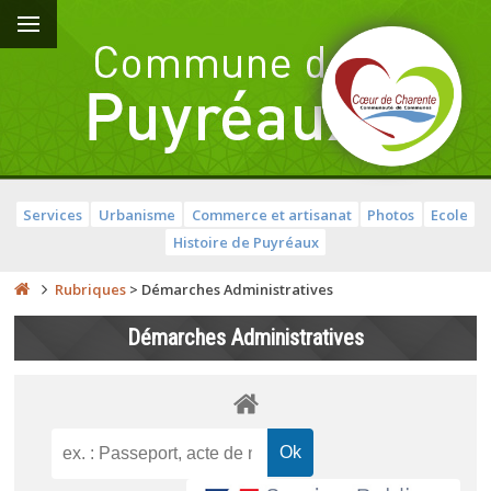
Services
Urbanisme
Commerce et artisanat
Photos
Ecole
Histoire de Puyréaux
Rubriques
>
Démarches Administratives
Démarches Administratives