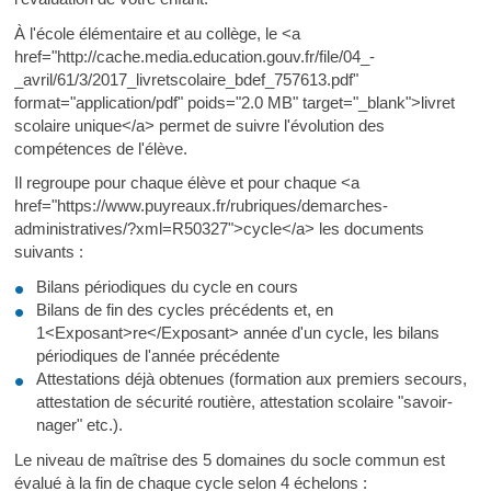
À l'école élémentaire et au collège, le <a
href="http://cache.media.education.gouv.fr/file/04_-
_avril/61/3/2017_livretscolaire_bdef_757613.pdf"
format="application/pdf" poids="2.0 MB" target="_blank">livret
scolaire unique</a> permet de suivre l'évolution des
compétences de l'élève.
Il regroupe pour chaque élève et pour chaque <a
href="https://www.puyreaux.fr/rubriques/demarches-
administratives/?xml=R50327">cycle</a> les documents
suivants :
Bilans périodiques du cycle en cours
Bilans de fin des cycles précédents et, en
1<Exposant>re</Exposant> année d'un cycle, les bilans
périodiques de l'année précédente
Attestations déjà obtenues (formation aux premiers secours,
attestation de sécurité routière, attestation scolaire "savoir-
nager" etc.).
Le niveau de maîtrise des 5 domaines du socle commun est
évalué à la fin de chaque cycle selon 4 échelons :