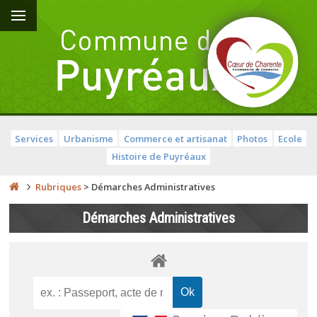
Services
Urbanisme
Commerce et artisanat
Photos
Ecole
Histoire de Puyréaux
Rubriques
>
Démarches Administratives
Démarches Administratives