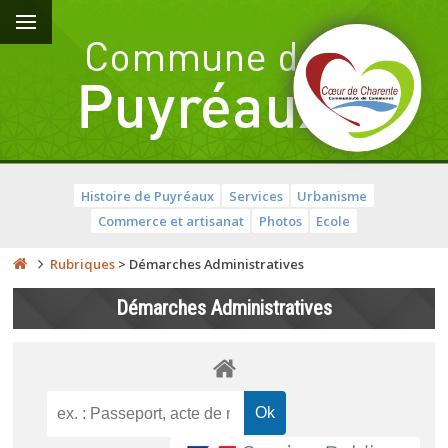
Histoire de Puyréaux
Services
Urbanisme
Commerce et artisanat
Photos
Ecole
Rubriques
>
Démarches Administratives
Démarches Administratives