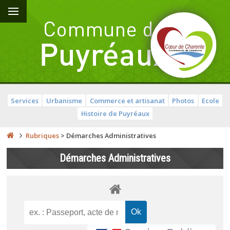
Services
Urbanisme
Commerce et artisanat
Photos
Ecole
Histoire de Puyréaux
Rubriques
>
Démarches Administratives
Démarches Administratives