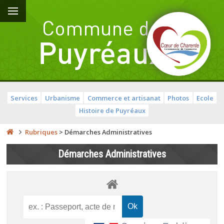
Services
Urbanisme
Commerce et artisanat
Photos
Ecole
Histoire de Puyréaux
Rubriques
>
Démarches Administratives
Démarches Administratives