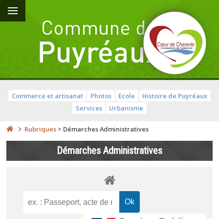
Commerce et artisanat
Photos
Ecole
Histoire de Puyréaux
Services
Urbanisme
Rubriques
>
Démarches Administratives
Démarches Administratives