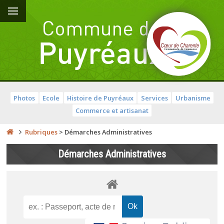
Photos
Ecole
Histoire de Puyréaux
Services
Urbanisme
Commerce et artisanat
Rubriques
>
Démarches Administratives
Démarches Administratives