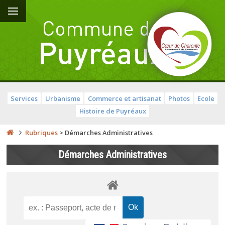
Services
Urbanisme
Commerce et artisanat
Photos
Ecole
Histoire de Puyréaux
Rubriques
>
Démarches Administratives
Démarches Administratives