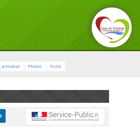
 artisanat
Photos
Ecole