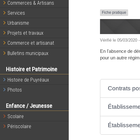
Commerces & Artisans
Services
Fiche pratique
Urbanisme
Projets et travaux
Vérifié le 05/03/2020 -
Commerce et artisanat
En l'absence de dém
Bulletins municipaux
pour un autre régim
Histoire et Patrimoine
Histoire de Puyréaux
Contrats po
Photos
Enfance / Jeunesse
Établisseme
Scolaire
Établisseme
Périscolaire