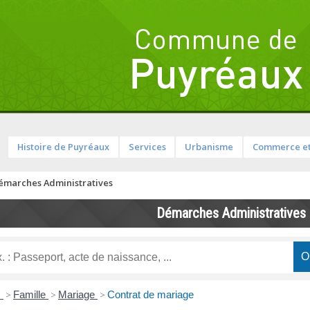
Histoire de Puyréaux
Services
Urbanisme
Commerce et
émarches Administratives
Démarches Administratives
s
>
Famille
>
Mariage
>
Contrat de mariage