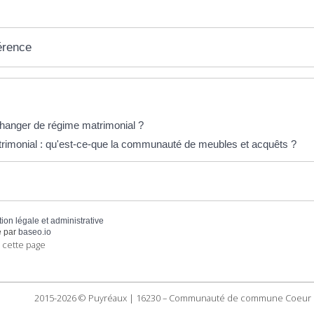
érence
éponses !
anger de régime matrimonial ?
imonial : qu'est-ce-que la communauté de meubles et acquêts ?
tion légale et administrative
 par
baseo.io
 cette page
2015-2026 © Puyréaux | 16230 – Communauté de commune Coeur 