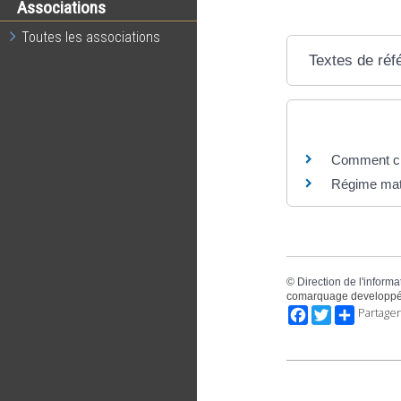
Associations
Toutes les associations
Textes de réf
Questions ? R
Comment ch
Régime matr
©
Direction de l'informa
comarquage developpé
Facebook
Twitter
Partager