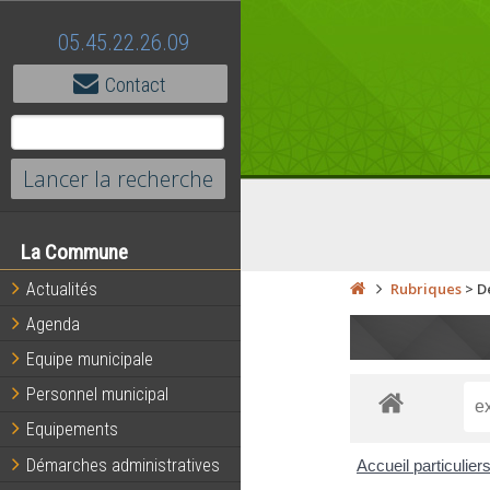
05.45.22.26.09
Contact
La Commune
Actualités
Rubriques
>
D
Agenda
Equipe municipale
Personnel municipal
Equipements
Démarches administratives
Accueil particulier