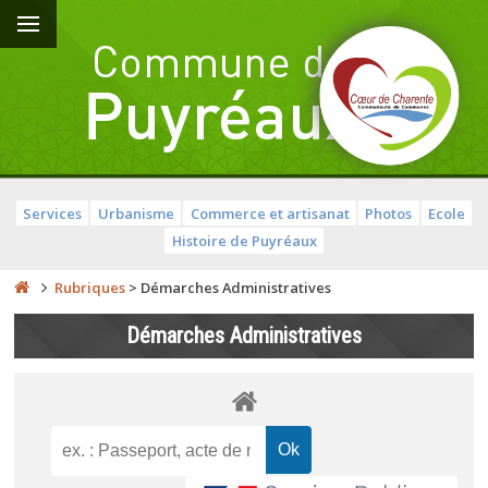
Services
Urbanisme
Commerce et artisanat
Photos
Ecole
Histoire de Puyréaux
Rubriques
>
Démarches Administratives
Démarches Administratives