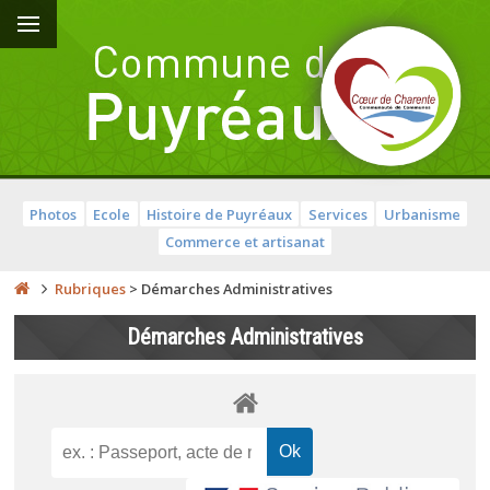
Photos
Ecole
Histoire de Puyréaux
Services
Urbanisme
Commerce et artisanat
Rubriques
>
Démarches Administratives
Démarches Administratives