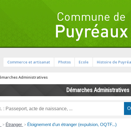
Commerce et artisanat
Photos
Ecole
Histoire de Puyré
émarches Administratives
Démarches Administratives
s
>
Étranger
>
Éloignement d'un étranger (expulsion, OQTF...)