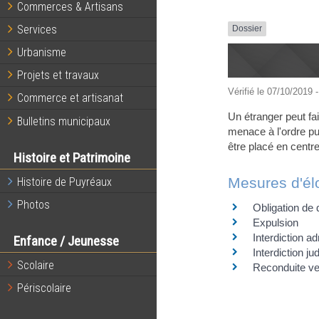
Commerces & Artisans
Services
Dossier
Urbanisme
Projets et travaux
Vérifié le 07/10/2019 -
Commerce et artisanat
Un étranger peut fa
Bulletins municipaux
menace à l'ordre pub
être placé en centr
Histoire et Patrimoine
Mesures d'él
Histoire de Puyréaux
Photos
Obligation de 
Expulsion
Interdiction a
Enfance / Jeunesse
Interdiction jud
Scolaire
Reconduite ve
Périscolaire