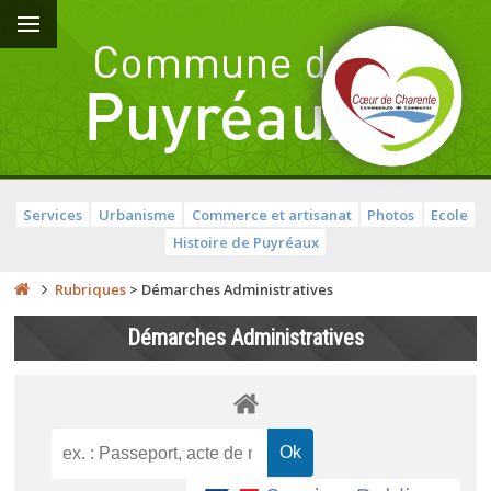
Services
Urbanisme
Commerce et artisanat
Photos
Ecole
Histoire de Puyréaux
Rubriques
>
Démarches Administratives
Démarches Administratives