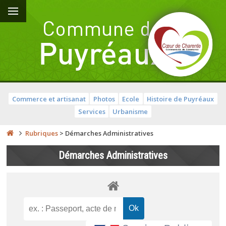
Commerce et artisanat
Photos
Ecole
Histoire de Puyréaux
Services
Urbanisme
Rubriques
>
Démarches Administratives
Démarches Administratives