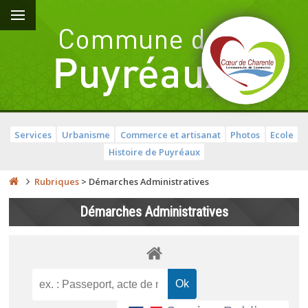
Services
Urbanisme
Commerce et artisanat
Photos
Ecole
Histoire de Puyréaux
Rubriques
>
Démarches Administratives
Démarches Administratives