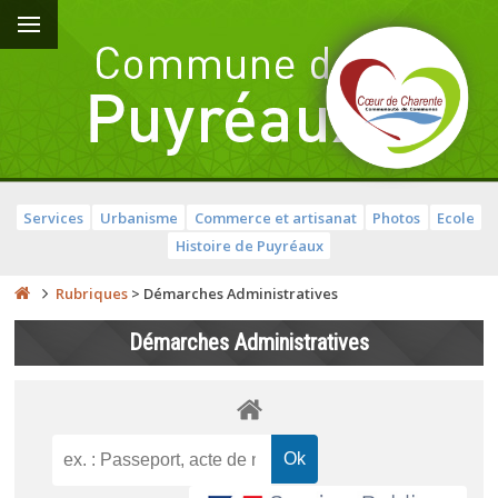
Services
Urbanisme
Commerce et artisanat
Photos
Ecole
Histoire de Puyréaux
Rubriques
>
Démarches Administratives
Démarches Administratives