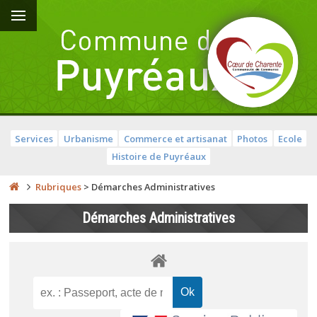
Services
Urbanisme
Commerce et artisanat
Photos
Ecole
Histoire de Puyréaux
Rubriques
>
Démarches Administratives
Démarches Administratives