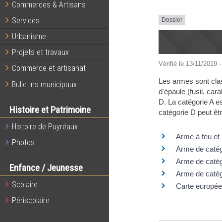
Commerces & Artisans
Services
Dossier
Urbanisme
Projets et travaux
Vérifié le 13/11/2019 -
Commerce et artisanat
Les armes sont class
Bulletins municipaux
d'épaule (fusil, car
D. La catégorie A es
Histoire et Patrimoine
catégorie D peut êt
Histoire de Puyréaux
Arme à feu et 
Photos
Arme de catég
Arme de catég
Enfance / Jeunesse
Arme de catégo
Scolaire
Carte europée
Périscolaire