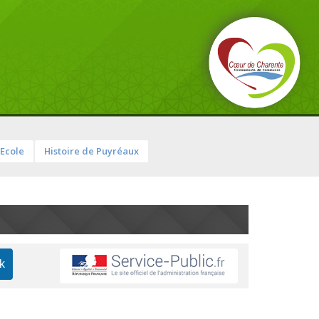
Ecole
Histoire de Puyréaux