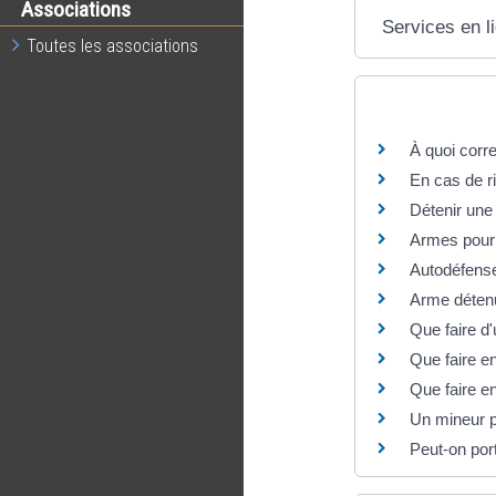
Associations
Services en l
Toutes les associations
Questions ? R
À quoi corre
En cas de r
Détenir une 
Armes pour p
Autodéfense
Arme détenu
Que faire d
Que faire e
Que faire 
Un mineur p
Peut-on por