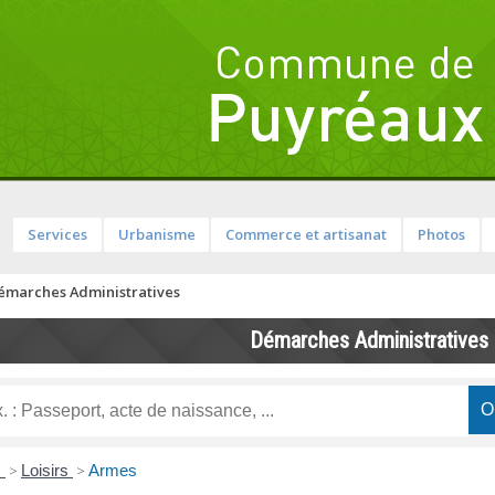
Services
Urbanisme
Commerce et artisanat
Photos
émarches Administratives
Démarches Administratives
s
>
Loisirs
>
Armes