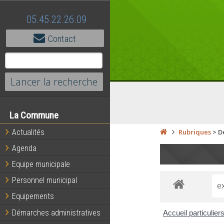
05.45.22.26.09
Contact
La Commune
Actualités
Rubriques
>
D
Agenda
Equipe municipale
Personnel municipal
Equipements
Démarches administratives
Accueil particulier