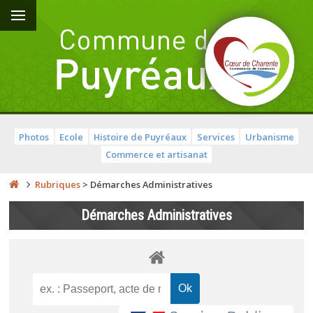
Photos
Ecole
Histoire de Puyréaux
Services
Urbanisme
Commerce et artisanat
Rubriques
>
Démarches Administratives
Démarches Administratives