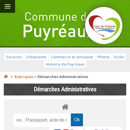
Services
Urbanisme
Commerce et artisanat
Photos
Ecole
Histoire de Puyréaux
Rubriques
>
Démarches Administratives
Démarches Administratives